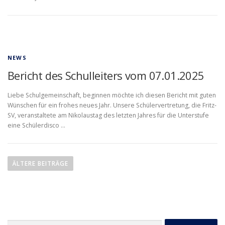
NEWS
Bericht des Schulleiters vom 07.01.2025
Liebe Schulgemeinschaft, beginnen möchte ich diesen Bericht mit guten
Wünschen für ein frohes neues Jahr. Unsere Schülervertretung, die Fritz-
SV, veranstaltete am Nikolaustag des letzten Jahres für die Unterstufe
eine Schülerdisco …
B
e
ÄLTERE BEITRÄGE
i
t
r
a
Suchen