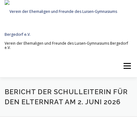
Zum
Inhalt
springen
Verein der Ehemaligen und Freunde des Luisen-Gymnasiums Bergedorf
e.V.
Menü
STARTSEITE
NEWS
IMPRESSUM
BERICHT DER SCHULLEITERIN FÜR
DEN ELTERNRAT AM 2. JUNI 2026
DATENSCHUTZ