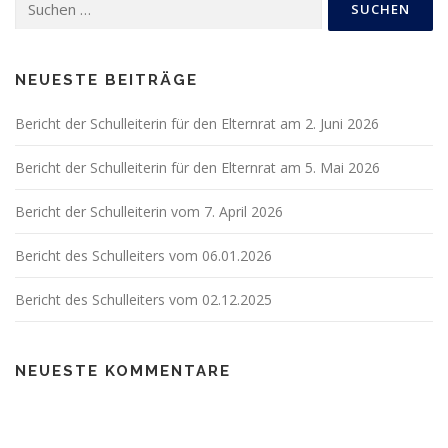
g
nach:
s
n
a
NEUESTE BEITRÄGE
v
Bericht der Schulleiterin für den Elternrat am 2. Juni 2026
i
g
Bericht der Schulleiterin für den Elternrat am 5. Mai 2026
a
t
Bericht der Schulleiterin vom 7. April 2026
i
Bericht des Schulleiters vom 06.01.2026
o
n
Bericht des Schulleiters vom 02.12.2025
NEUESTE KOMMENTARE